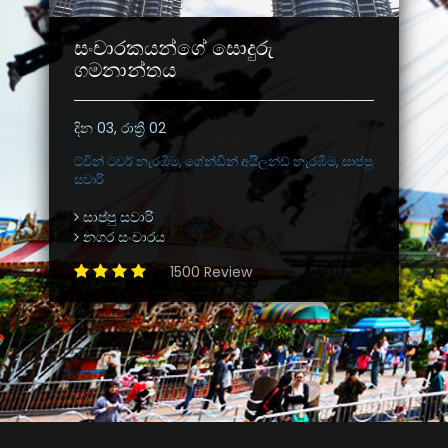
සංචාරකයන්ගේ සොදුරු
ගමනාන්තය
දින 03, රාත්‍රී 02
ට්වින් ටවර් නැරඹීම, ගේන්ඩින් අයිලන්ඩ් නැරඹීම, සාප්පු
සවාරි
සාප්පු සවාරි
නගර සංචාරය
1500 Review